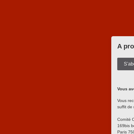
A pro
S'ab
Vous ave
Vous rec
suffit d
Comité C
169bis b
Paris
75